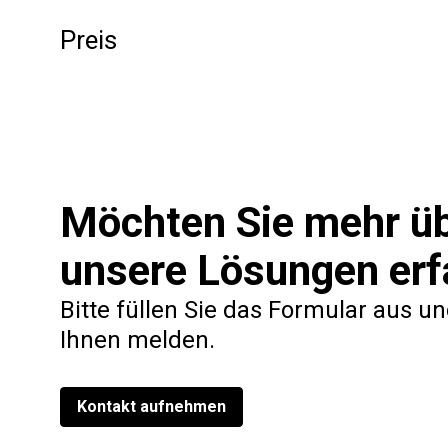
Statusüberblick über alle registrierten Vorfälle 
Preis
Benutzer können Abweichungen vom Plan oder Ver
Abweichung festgestellt wird.
Gemini Events herunterladen:
Möchten Sie mehr ü
Die Android-App herunterladen
Die iOS-App herunterladen
unsere Lösungen erf
Die Windows-App herunterladen
Bitte füllen Sie das Formular aus u
Ihnen melden.
Kontakt aufnehmen