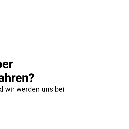
und Abweichungen, die einer Klärung bedürfen.
trag schnell und einfach direkt am Ort der Produktion 
ber
ahren?
nd wir werden uns bei