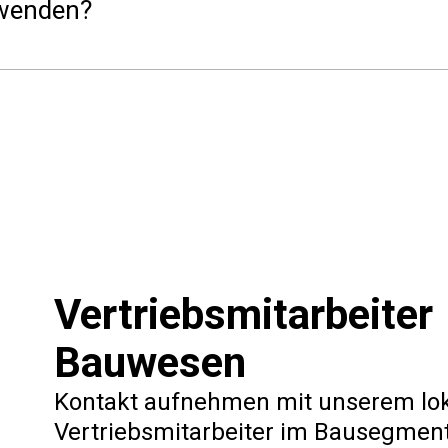
wenden?
rung von Straßen und Kreuzungen während der Planung zu
euge, die im Handbuch der norwegischen Straßenverwaltun
eigenen Parametern definieren, beispielsweise Fahrzeug
 h. „Breitladungen" und „Langladungen". Spurkurven für
cht dargestellt.
Vertriebsmitarbeiter
ung gewährleistet die erforderliche Sichtweite entlang 
Straßenmodell als auch das Geländemodell, einschließlic
Bauwesen
gsstraßenklasse. Berechnete Sichtlinien werden ebenfall
Kontakt aufnehmen mit unserem lo
Vertriebsmitarbeiter im Bausegmen