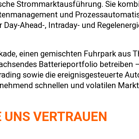
sche Strommarktausführung. Sie kombinie
Datenmanagement und Prozessautomatis
er Day-Ahead-, Intraday- und Regelener
kade, einen gemischten Fuhrpark aus T
chsendes Batterieportfolio betreiben –
rading sowie die ereignisgesteuerte Aut
ehmend schnellen und volatilen Markt 
E UNS VERTRAUEN