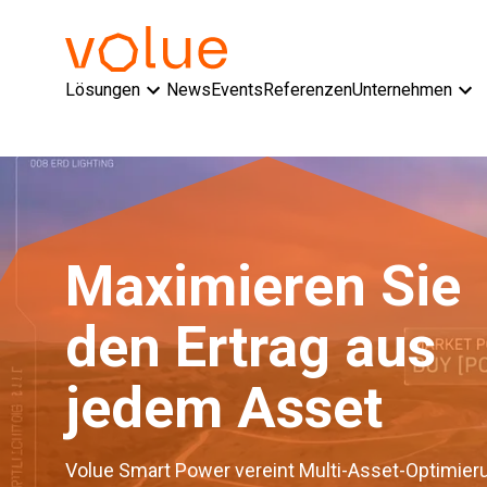
Lösungen
News
Events
Referenzen
Unternehmen
Maximieren Sie
den Ertrag aus
jedem Asset
Volue Smart Power vereint Multi-Asset-Optimier