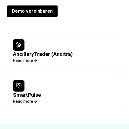
Demo vereinbaren
AncillaryTrader (Ancitra)
Read more
SmartPulse
Read more