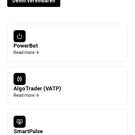
Demo vereinbaren
PowerBot
Read more
AlgoTrader (VATP)
Read more
SmartPulse