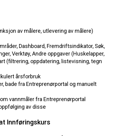
unksjon
av
målere
,
utlevering
av
målere
)
mråder
, Dashboard,
Fremdriftsindikator
,
Søk
,
inger
,
Verktøy
, Andre
oppgaver
(
Huskelapper
,
art
(
filtrering
,
oppdatering
,
listevisning
,
tegn
lkulert
årsforbruk
er
, bade
fra
Entreprenørportal
og
manuelt
 om
vannmåler
fra
Entreprenørportal
oppfølging
av
disse
at Innføringskurs