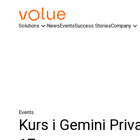
Solutions
News
Events
Success Stories
Company
Events
Kurs i Gemini Pri