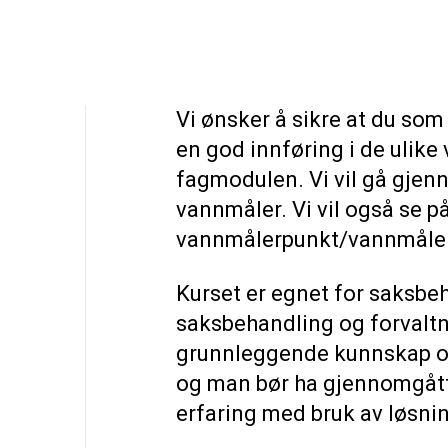
Vi ønsker å sikre at du som
en god innføring i de ulike
fagmodulen. Vi vil gå gje
vannmåler. Vi vil også se på
vannmålerpunkt/vannmålero
Kurset er egnet for saksb
saksbehandling og forvaltn
grunnleggende kunnskap om
og man bør ha gjennomgått 
erfaring med bruk av løsni