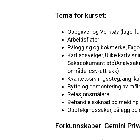
Tema for kurset:
Oppgaver
og
Verktøy
(
lagerf
Arbeidsflater
Pålogging
og
bokmerke
,
Fago
Kartlagsvelger
,
Ulike
kartvisn
Saksdokument
etc
)
Analysek
område
, csv-
uttrekk
)
Kvalitetssikringssteg
,
angi
ka
Bytte
og
demontering
av
mål
Relasjonsmålere
Behandle
søknad
og
melding
Oppfølgingssaker
,
pålegg
og
Forkunnskaper: Gemini Priv