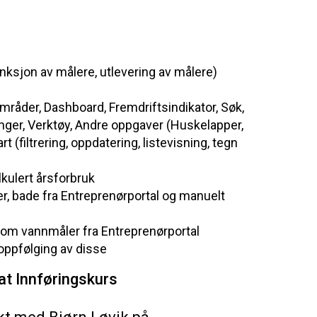
unksjon
av
målere
,
utlevering
av
målere
)
mråder
, Dashboard,
Fremdriftsindikator
,
Søk
,
inger
,
Verktøy
, Andre
oppgaver
(
Huskelapper
,
art
(
filtrering
,
oppdatering
,
listevisning
,
tegn
lkulert
årsforbruk
er
, bade
fra
Entreprenørportal
og
manuelt
 om
vannmåler
fra
Entreprenørportal
oppfølging
av
disse
at Innføringskurs