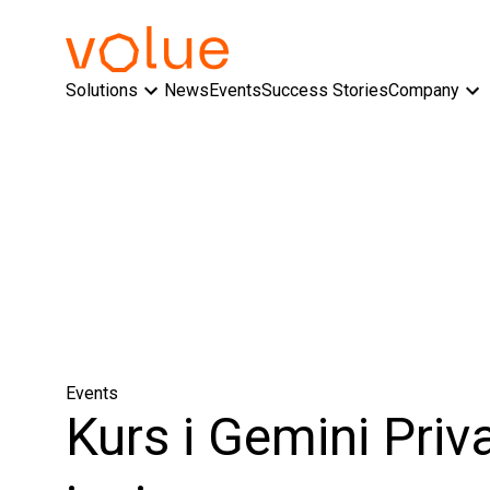
Solutions
News
Events
Success Stories
Company
Events
Kurs i Gemini Pri