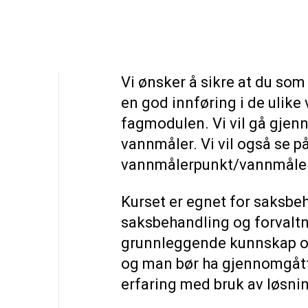
Vi ønsker å sikre at du som
en god innføring i de ulike
fagmodulen. Vi vil gå gje
vannmåler. Vi vil også se på
vannmålerpunkt/vannmålero
Kurset er egnet for saksb
saksbehandling og forvaltn
grunnleggende kunnskap om
og man bør ha gjennomgått 
erfaring med bruk av løsni