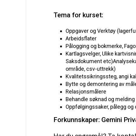
Tema for kurset:
Oppgaver
og
Verktøy
(
lagerf
Arbeidsflater
Pålogging
og
bokmerke
,
Fago
Kartlagsvelger
,
Ulike
kartvisn
Saksdokument
etc
)
Analysek
område
, csv-
uttrekk
)
Kvalitetssikringssteg
,
angi
ka
Bytte
og
demontering
av
mål
Relasjonsmålere
Behandle
søknad
og
melding
Oppfølgingssaker
,
pålegg
og
Forkunnskaper: Gemini Priv