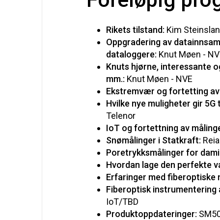
Rikets tilstand:
Kim Steinsland
Oppgradering av datainnsam
dataloggere:
Knut Møen - N
Knuts hjørne, interessante 
mm.:
Knut Møen - NVE
Ekstremvær og fortetting av
Hvilke nye muligheter gir 5G
Telenor
IoT og fortettning av målinge
Snømålinger i Statkraft:
Reia
Poretrykksmålinger for dam
Hvordan lage den perfekte v
Erfaringer med fiberoptiske
Fiberoptisk instrumentering
IoT/TBD
Produktoppdateringer:
SM50