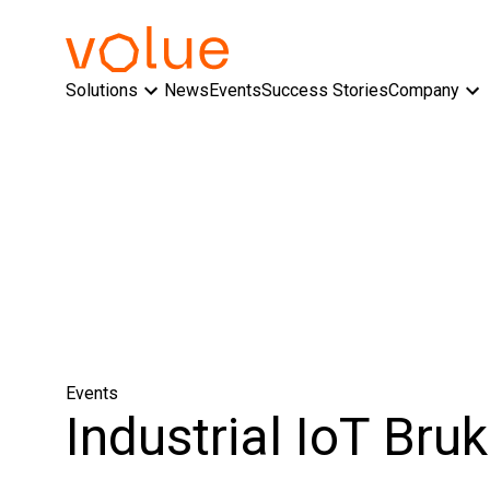
Solutions
News
Events
Success Stories
Company
Events
Industrial IoT Br