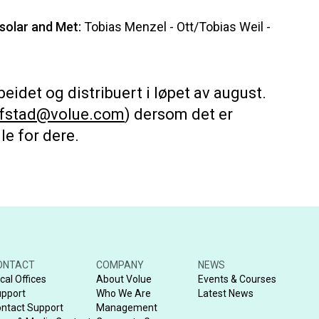
solar and Met:
Tobias Menzel - Ott/Tobias Weil -
beidet og distribuert i løpet av august.
lofstad@volue.com
) dersom det er
le for dere.
ONTACT
COMPANY
NEWS
cal Offices
About Volue
Events & Courses
pport
Who We Are
Latest News
ntact Support
Management