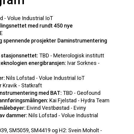
 - Volue Industrial IoT
lingsnettet med rundt 450 nye
VE
og spennende prosjekter Daminstrumentering
 stasjonsnettet:
TBD - Meterologisk institutt
 teknologien energibransjen:
Ivar Sorknes -
r:
Nils Lofstad - Volue Industrial IoT
r Kravik - Statkraft
instrumentering med BAT:
TBD - Geofound
annføringsmålingen:
Kai Fjelstad - Hydra Team
 målebøyer:
Eivind Vestbøstad - Eviny
 av dammer:
Nils Lofstad - Volue Industrial
39, SM5059, SM4419 og H2: Svein Moholt -